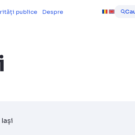
D
Ca
rități publice
Despre
i
Iași