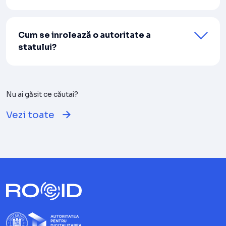
Cum se inrolează o autoritate a
statului?
Nu ai găsit ce căutai?
Vezi toate