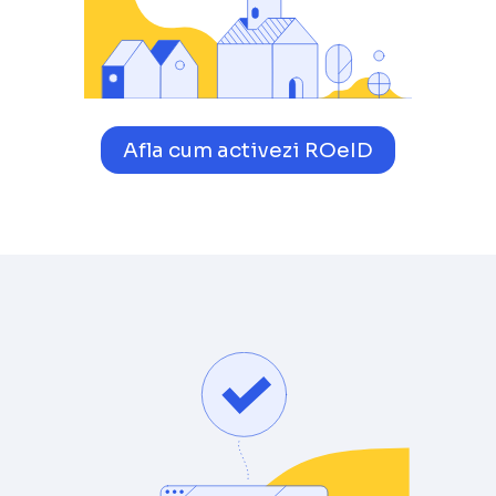
Afla cum activezi ROeID